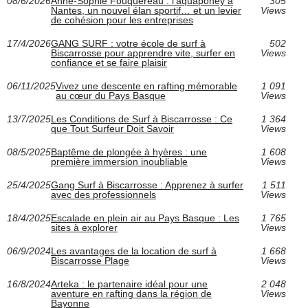
08/6/2026
Anne-Sophie Fouquereau : l’aquaponey à
305
Nantes, un nouvel élan sportif… et un levier
Views
de cohésion pour les entreprises
17/4/2026
GANG SURF : votre école de surf à
502
Biscarrosse pour apprendre vite, surfer en
Views
confiance et se faire plaisir
06/11/2025
Vivez une descente en rafting mémorable
1 091
au cœur du Pays Basque
Views
13/7/2025
Les Conditions de Surf à Biscarrosse : Ce
1 364
que Tout Surfeur Doit Savoir
Views
08/5/2025
Baptême de plongée à hyères : une
1 608
première immersion inoubliable
Views
25/4/2025
Gang Surf à Biscarrosse : Apprenez à surfer
1 511
avec des professionnels
Views
18/4/2025
Escalade en plein air au Pays Basque : Les
1 765
sites à explorer
Views
06/9/2024
Les avantages de la location de surf à
1 668
Biscarrosse Plage
Views
16/8/2024
Arteka : le partenaire idéal pour une
2 048
aventure en rafting dans la région de
Views
Bayonne