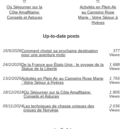
Où Séjourner sur la
Activités en Plein Air
Côte Amalfitaine:
au Camping Rose
Conseils et Astuces
Marie : Votre Séjour à
Hyères
Up-to-date posts
15/5/2026
Comment choisir sa prochaine destination
377
pour une aventure moto
Views
24/2/2025
De la France aux États-Unis : le voyage de la
1 688
Statue de la Liberté
Views
13/2/2025
Activités en Plein Air au Camping Rose Marie
1 755
: Votre Séjour à Hyères
Views
18/12/2024
Où Séjourner sur la Côte Amalfitaine:
1 805
Conseils et Astuces
Views
05/11/2024
Les techniques de chasse uniques des
2 036
orques de Norvège
Views