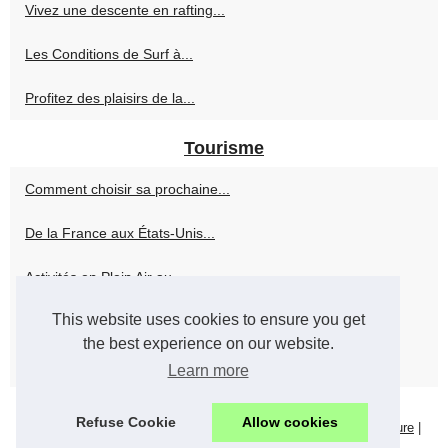
Vivez une descente en rafting...
Les Conditions de Surf à...
Profitez des plaisirs de la...
Tourisme
Comment choisir sa prochaine...
De la France aux États-Unis...
Activités en Plein Air au...
This website uses cookies to ensure you get
Planifier un Séjour au...
the best experience on our website.
Où Séjourner sur la Côte...
Learn more
Refuse Cookie
Allow cookies
© 2026
Sports-lights.com
|
Most Frequently Read
|
Menu Structure
|