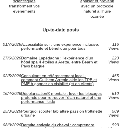
scientifiques
apaiser et prévenir
transforment vos
avec un protocole
événements
naturel à l’huile
ozonée
Up-to-date posts
01/7/2026
Accessibilité sur : une expérience inclusive,
116
performante et bénéfique pour tous
Views
27/6/2026
Domaine Lapédagne : l’expérience d’un
223
hôtel spa 4 étoiles à Arette, entre Béarn et
Views
Pays basque
02/5/2026
Consultant en référencement local :
465
comment Guilhem Arregle aide les TPE et
Views
PME à gagner en visibilité (et en clients)
16/4/2026
Dépolarisation® mentale : lever les blocages
510
profonds pour retrouver l’élan naturel et une
Views
performance fluide
25/3/2026
Pourquoi scooter lab attire passion trottinette
589
urbaine
Views
08/3/2026
Dermite estivale du cheval : comprendre,
593