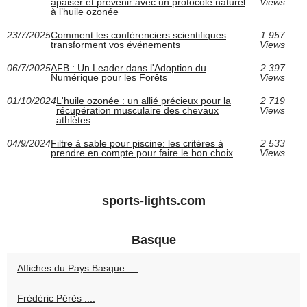
apaiser et prévenir avec un protocole naturel
Views
à l’huile ozonée
23/7/2025
Comment les conférenciers scientifiques
1 957
transforment vos événements
Views
06/7/2025
AFB : Un Leader dans l'Adoption du
2 397
Numérique pour les Forêts
Views
01/10/2024
L'huile ozonée : un allié précieux pour la
2 719
récupération musculaire des chevaux
Views
athlètes
04/9/2024
Filtre à sable pour piscine: les critères à
2 533
prendre en compte pour faire le bon choix
Views
sports-lights.com
Basque
Affiches du Pays Basque :...
Frédéric Pérès :...